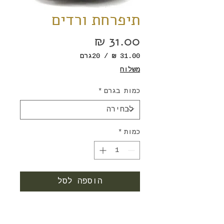
תיפרחת ורדים
מחיר
/
20גרם
‏31.00 ‏₪
משלוח
לכל
20
כמות בגרם
*
Grams
כמות
*
הוספה לסל