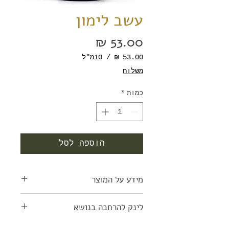
עשב לימון
מחיר
/
10מ"ל
‏53.00 ‏₪
משלוח
לכל
10
כמות
*
Milliliters
הוספה לסל
מידע על המוצר
מנטרל ריחות לא נעימים, נטהר את
לינק להרחבה בנושא
האוויר, מאלחש טבעי, אנטי
פטרייתי, מפחית חום גבוה, מרחיק
/www.verywellhealth.com/hea