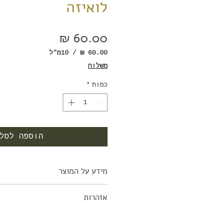
לואיזה
מחיר
/
10מ"ל
‏60.00 ‏₪
משלוח
לכל
10
כמות
*
Milliliters
הוספה לסל
מידע על המוצר
שמן הלואיזה הינו אנטיספטי, מעו
אזהרות
להרגעת הקיבה והמעיים. מעולה לט
מרגיע לחצים ומשחרר עצבנות.
אין להשתמש לחולי כליות , אסור