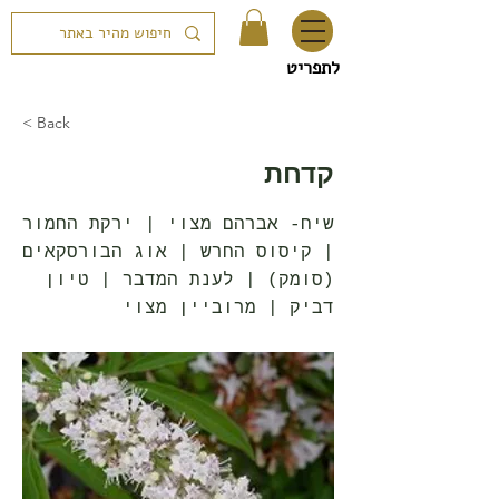
לתפריט
< Back
קדחת
שיח- אברהם מצוי | ירקת החמור
| קיסוס החרש | אוג הבורסקאים
(סומק) | לענת המדבר | טיון
דביק | מרוביין מצוי