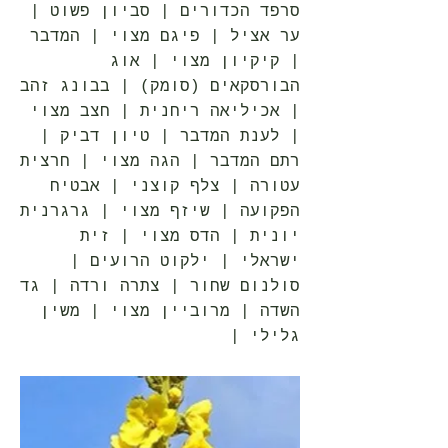
סרפד הכדורים | סביון פשוט |
ער אציל | פיגם מצוי | המדבר
| קיקיון מצוי | אוג
הבורסקאים (סומק) | בבונג זהב
| אכיליאה ריחנית | חצב מצוי
| לענת המדבר | טיון דביק |
רתם המדבר | הגה מצוי | חרצית
עטורה | צלף קוצני | אבטיח
הפקועה | שיזף מצוי | גרגרנית
יונית | הדס מצוי | זית
ישראלי | ילקוט הרועים |
סולנום שחור | צתרה ורדה | גד
השדה | מרוביין מצוי | משין
גלילי |