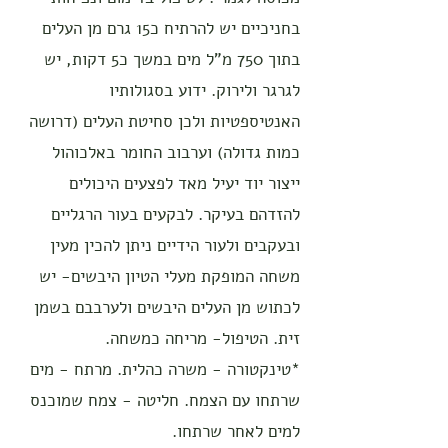
בחניכיים יש להרתיח כ15 גרם מן העלים
בתוך 750 מ"ל מים במשך כ5 דקות, יש
לגרגר ולירוק. ידוע בסגולותיו
האנטיספטיות ולכן סחיטת העלים (דרושה
כמות גדולה) וערבוב החומר באלכוהול
ייצור יוד יעיל מאד לפצעים היכולים
להזדהם בעיקר. לבקעים בעור הרגליים
ובעקבים ולעור הידיים ניתן להכין מעין
משחה המופקת מעלי הטיון היבשים- יש
לכתוש מן העלים היבשים ולערבבם בשמן
זית. הטיפול- מריחה כמשחה.
*טינקטורה - משרה כהלית. מרתח - מים
שרתחו עם הצמח. חליטה - צמח שמוכנס
למים לאחר שרתחו.