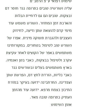
שימוש רפואי ע"פ הרמב"ם
עליה ושורשיה טובים כתרופה נגד חוסר דם
ובצקות. טובים הם גם לדחיית הבלות
והארכת זמן המחזור. השורש משמש עוד
מימי קדם להוצאת שתן וזיעה, לחיזוק
העצבים ולהגברת תשוקה מינית. אפרו של
השורש טוב לטיפול בטחורים. במקורותינו
משתמשים באפר של הקוצים לאחר עקיצת
עקרב ולטיפול בבצקות, כאבי בטן ואנמיה.
בארץ משתמשים בעלים ובשורשים נגד
כאבי כליות, הורדת לחץ דם, הפרשת שתן
וצפדינה. החרחבינה ידועה בעיקר במזרח
התיכון כצמח מרפא. ידועה עוד מהזמן
העתיק כתרופה טובה מאד.
אופן השימוש