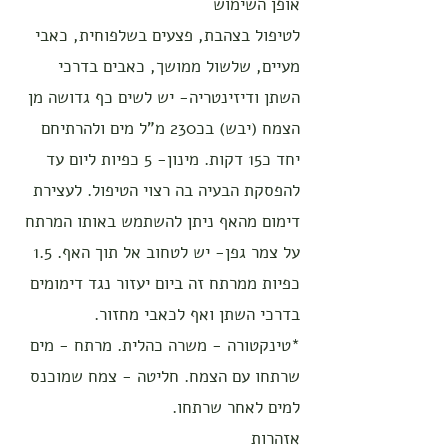
אופן השימוש
לטיפול בצהבת, פצעים בשלפוחית, כאבי
מעיים, שלשול ממושך, כאבים בדרכי
השתן ודיזינטריה- יש לשים כף גדושה מן
הצמח (יבש) בכ230 מ"ל מים ולהרתיחם
יחד כ15 דקות. מינון- 5 כפיות ליום עד
להפסקת הבעיה בה רצוי הטיפול. לעצירת
דימום מהאף ניתן להשתמש באותו המרתח
על צמר גפן- יש לטחוב אל תוך האף. 1.5
כפיות ממרתח זה ביום יעזור נגד דימומים
בדרכי השתן ואף לכאבי מחזור.
*טינקטורה - משרה כהלית. מרתח - מים
שרתחו עם הצמח. חליטה - צמח שמוכנס
למים לאחר שרתחו.
אזהרות