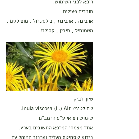
רופא לפני השימוש.
חומרים פעילים
ארבינה , ארבינוז , כולסטרול , מוצילגים ,
מטמוסיל , סיבין , קסילוז .
טיון דביק
שם לטיני: Inula viscosa (L.) Ait.
שימוש רפואי ע"פ הרמב"ם
אחד מצמחי המרפא החשובים בארץ.
בידוע שסחיטת העלים וערבוב המוהל עם