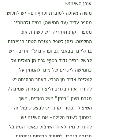
אופן השימוש
משרה מעולה לסוכרת ולחץ דם- יש לחלוט
מספר עלים (עד חמישה) במים ולהמתין
מספר דקות ואחריהן יש לשתות את
החליטה. ניתן לטפל בעזרת הטיון בנפיחות
ברגליים ובכאבי גב ופרקים ע"י אדים- יש
לבשל בסיר גדול כ250 גרם מן העלים על
כחמישה ליטרים של מים ולהמתין על
לעליית אדים מן הכלי. לאחר הרתיחה יש
להוריד את הבגדים וליצור בעזרת שמיכה/
מגבת מעין "ביתן" מעל האדים, משך
הטיפול- כ10 דקות. יש לבצע טיפול זה
בסמוך לשנת הלילה- את השינה יש
להתחיל מיד לאחר הטיפול כאשר המטופל
מכוסה לגמרי. לטיפול בדימום ונפיחות