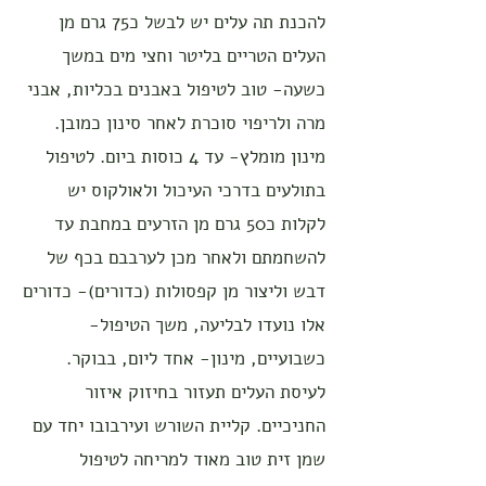
להכנת תה עלים יש לבשל כ75 גרם מן
העלים הטריים בליטר וחצי מים במשך
כשעה- טוב לטיפול באבנים בכליות, אבני
מרה ולריפוי סוכרת לאחר סינון כמובן.
מינון מומלץ- עד 4 כוסות ביום. לטיפול
בתולעים בדרכי העיכול ולאולקוס יש
לקלות כ50 גרם מן הזרעים במחבת עד
להשחמתם ולאחר מכן לערבבם בכף של
דבש וליצור מן קפסולות (כדורים)- כדורים
אלו נועדו לבליעה, משך הטיפול-
כשבועיים, מינון- אחד ליום, בבוקר.
לעיסת העלים תעזור בחיזוק איזור
החניכיים. קליית השורש ועירבובו יחד עם
שמן זית טוב מאוד למריחה לטיפול