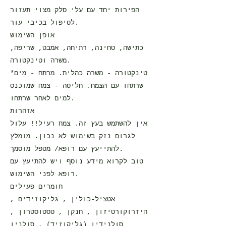
הפירות יחד עם עלי סלק מצוי תעזור
לטיפול בכיבי עור.
אופן השימוש
כתישה, טחינה, רתיחה, אמבט, שריפה,
משרה וטינקטורה.
*טינקטורה - משרה כהלית. מרתח - מים
שרתחו עם הצמח. חליטה - צמח שמוכנס
למים לאחר שרתחו.
אזהרות
אין להשתמש בעץ זה. צמח רעיל!! עלול
לגרום נזק בשימוש לא נכון. מומלץ
להתייעץ עם רופא/ מטפל מוסמך.
טוב לקרוא מידע נוסף ויש להתיעץ עם
רופא לפני השימוש.
חומרים פעילים
אטציל-כולין , גליקוזידים ,
היזרוקורטיזון , חנקן , טסטוסטרון ,
סולנידין (גליקוזיד) , סולנין