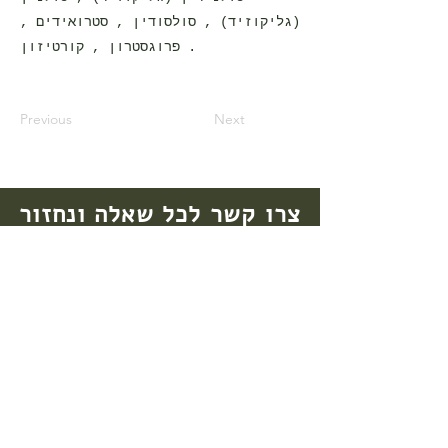
(גליקוזיד) , סולסודין , סטרואידים ,
פרוגסטרון , קורטיזון .
Previous
Next
צרו קשר לכל שאלה ונחזור
בהקדם
(סודיות רפואית מובטחת)