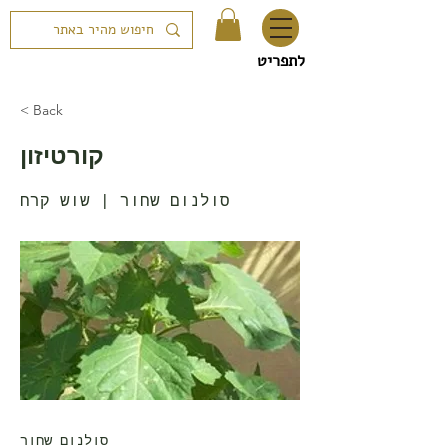
לתפריט
< Back
קורטיזון
סולנום שחור | שוש קרח
סולנום שחור