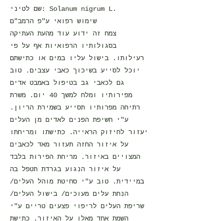
שם לטיני: Solanum nigrum L.
שימוש רפואי ע"פ הרמב"ם
צמח זה ידוע עוד מהעת העתיקה
בסגולותיו הרפואיות אף על פי
רעילותו. בישול עליו במים או כתישתם
יוכל לסייע בשיכוך כאבי עצבים. טוב
גם לכאבי גב בטיפול באמבט אדים
מפירותיו ומלח למשך 40 יום. משרת
רתיחה מפרותיו תסייע בשמירת הריון.
ע"י חשיפת הפנים לאדים מן העלים
יעזור לחיזוק הראייה. כתישתו ומריחתו
על איזור החזה תעזור מאד לכאבים
המצויים באיזור. מריחת הפירות בלבד
על איזור הנגוע בגרדת תטפל בה
במיידית. טוב ע"י סחיטת מוהל העלים/
הנחת עלים מעוכים/ בישול העלים/
שריפת העלים לריפוי פצעים טריים ע"י
השמת אחד מאלו על האיזור. כתישת