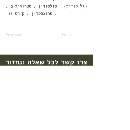
(גליקוזיד) , סולסודין , סטרואידים ,
פרוגסטרון , קורטיזון .
Previous
Next
צרו קשר לכל שאלה ונחזור
בהקדם
(סודיות רפואית מובטחת)