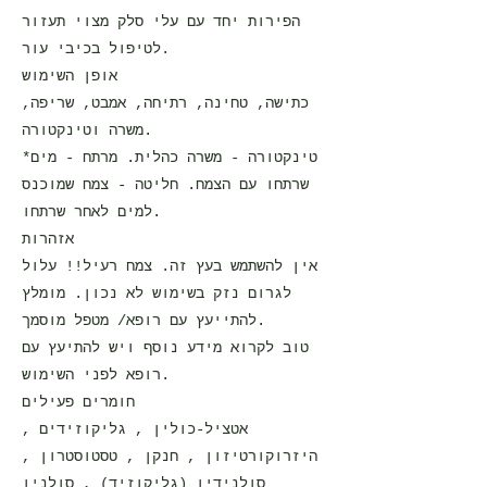
הפירות יחד עם עלי סלק מצוי תעזור
לטיפול בכיבי עור.
אופן השימוש
כתישה, טחינה, רתיחה, אמבט, שריפה,
משרה וטינקטורה.
*טינקטורה - משרה כהלית. מרתח - מים
שרתחו עם הצמח. חליטה - צמח שמוכנס
למים לאחר שרתחו.
אזהרות
אין להשתמש בעץ זה. צמח רעיל!! עלול
לגרום נזק בשימוש לא נכון. מומלץ
להתייעץ עם רופא/ מטפל מוסמך.
טוב לקרוא מידע נוסף ויש להתיעץ עם
רופא לפני השימוש.
חומרים פעילים
אטציל-כולין , גליקוזידים ,
היזרוקורטיזון , חנקן , טסטוסטרון ,
סולנידין (גליקוזיד) , סולנין