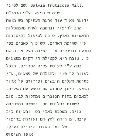
שם לטיני: Salvia fruticosa Mill.
שימוש רפואי ע"פ הרמב"ם
ידועה מאוד עוד מהעת העתיקה בשימושה
הרב לריפוי ונחשבה לאחת מהמטפלות
הראשיות בארץ. טובה לטיפול בהצטננות
ע"י שאיפת האדים, לשיכוך כאבים בפי
הטבעת ובפרקים ע"י ישיבה מעל אדים גם
כן. טובה היא לקטילת חיידקים מפצעים
בפה ע"י לעיסת עליה הטריים. תוכל
לעזור לריפוי ולהגלדה של פצעים, ע"י
כתישת העלים היבשים ופיזורם על אזור
הפצע. ניתן לחבוש את הפצע עם העלים.
לכאבים בחזה הנוצרים ממחלות לב, טוב
לשתות בחליטת תה. נחשבת כמפחיתה
גזים, משככת כאבי בטן ובעיות כיב
קיבה. מורידה לחץ דם ועוזרת בריפוי
של רעד באזור הידיים בעיקר.
אופן השימוש