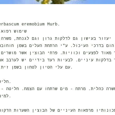
שם לטיני: bascum eremobium Murb
שימוש רפואי
 יעזור בעישון גם לדלקות גרון וגם לגנחת, משרה 
הום בדרכי העיכול. ע"י הרתחת העלים בשמן חוחובה
 מאוד לפצעים וכוויות. פרחי הבוצין אשר מושרים 
 בדלקות עיניים. לבעיות רעד בידיים יש לערבב את
עם עלי הטיון לטחון בשמן זית לסנן ולמרוח.
חליטה וטינקטורה.
למים לאחר שרתחו.
כונותיו מרפאות העיניים של הבוצין השערות הדקות