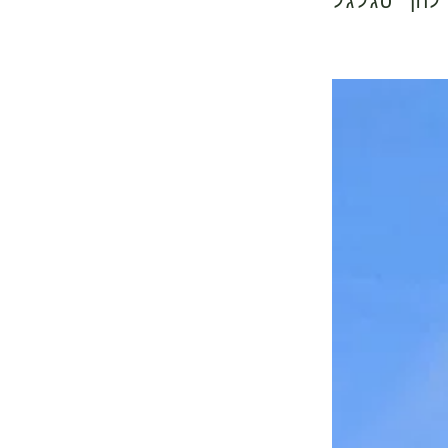
לחך סגלגל