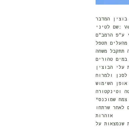
בוצין המדבר
Ver.
 ע"פ הרמב"ם
מהעלים תטפל
 תתקבל משחה
במים טהורים
 עלי הבוצין
אופן השימוש
*טינקטורה - משרה כהלית. מרתח - מים שרתחו עם הצמח. חליטה - צמח שמוכנס
אזהרות
 שנמצאות על