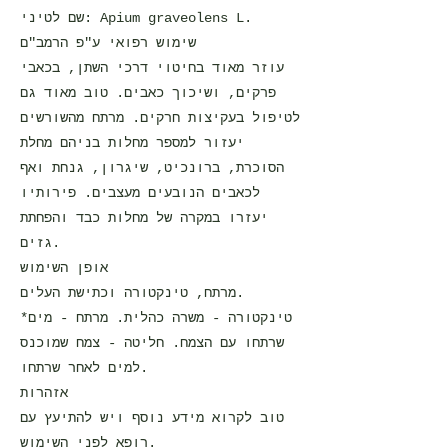
שם לטיני: Apium graveolens L.
שימוש רפואי ע"פ הרמב"ם
עוזר מאוד בחיטוי דרכי השתן, בכאבי
פרקים, ושיכוך כאבים. טוב מאוד גם
לטיפול בעקיצות חרקים. מרתח מהשורשים
יעזור למספר מחלות בניהם מחלת
הסוכרת, ברונכיט, שיגרון, גנחת ואף
לכאבים הנובעים מעצבים. פירותיו
יעזרו במקרה של מחלות כבד והפחתת
גזים.
אופן השימוש
מרתח, טינקטורה וכתישת העלים.
*טינקטורה - משרה כהלית. מרתח - מים
שרתחו עם הצמח. חליטה - צמח שמוכנס
למים לאחר שרתחו.
אזהרות
טוב לקרוא מידע נוסף ויש להתיעץ עם
רופא לפני השימוש.