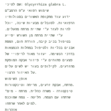
שם לטיני: Glycyrrhiza glabra L.
שימוש רפואי ע"פ הרמב"ם
ידוע עוד מתקופת האשורים בסגולותיו
הרפואיות. לסובלים מבעיות שינה, יוכל
להיות לעזר ע"י שתיית מרתח מהעלים.
ע"י שתיית מרתח מן השורש יסייע
בטיפול בכיב קיבה, הורדת חום, המסת
אבנים בכליות ולטיפול במחלות הנמצאות
בדרכי הנשימה. יעזור מאוד לריפויי של
פצעים פתוחים ע"י פיזור אבקה המופקת
מהזרעים. לקילופים בעור יש לשים עלים
על האיזור הרצוי.
אופן השימוש
מרתח, אבקת זרעים, מריחה וטינקטורות.
*טינקטורה - משרה כהלית. מרתח - מים
שרתחו עם הצמח. חליטה - צמח שמוכנס
למים לאחר שרתחו.
אזהרות